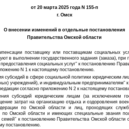
от 20 марта 2025 года N 155-п
г. Омск
О внесении изменений в отдельные постановления
Правительства Омской области
мпенсации поставщику или поставщикам социальных усл
уют в выполнении государственного задания (заказа), при 
редоставления социальных услуг" к постановлению Правит
риложению N 1 к настоящему постановлению.
я субсидий в сфере социальной политики юридическим ли
ных) учреждений), и индивидуальным предпринимателям" 
й редакции согласно приложению N 2 к настоящему постанов
ения субсидий юридическим лицам (за исключением гос
ение затрат на организацию отдыха и оздоровления во
едерации по Омской области и лиц, проходящих служ
и по Омской области и имеющих специальные звания пол
х семей" к постановлению Правительства Омской области о
му постановлению.