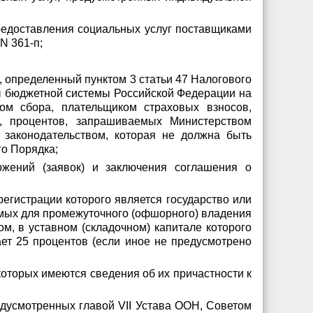
предоставления социальных услуг поставщиками
N 361-п;
, определенный пунктом 3 статьи 47 Налогового
ты бюджетной системы Российской Федерации на
ом сбора, плательщиком страховых взносов,
в, процентов, запрашиваемых Министерством
законодательством, которая не должна быть
го Порядка;
ожений (заявок) и заключения соглашения о
егистрации которого является государство или
емых для промежуточного (офшорного) владения
м, в уставном (складочном) капитале которого
ет 25 процентов (если иное не предусмотрено
которых имеются сведения об их причастности к
едусмотренных главой VII Устава ООН, Советом