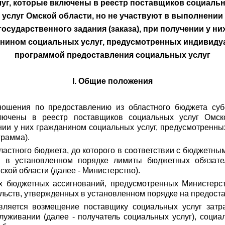
луг, которые включены в реестр поставщиков социаль
услуг Омской области, но не участвуют в выполнении
государственного задания (заказа), при получении у ни
анином социальных услуг, предусмотренных индивиду
программой предоставления социальных услуг
I. Общие положения
тношения по предоставлению из областного бюджета су
ключены в реестр поставщиков социальных услуг Омск
чении у них гражданином социальных услуг, предусмотрен
грамма).
ластного бюджета, до которого в соответствии с бюджетны
 в установленном порядке лимиты бюджетных обязател
кой области (далее - Министерство).
х бюджетных ассигнований, предусмотренных Министерс
льств, утвержденных в установленном порядке на предост
вляется возмещение поставщику социальных услуг затра
живании (далее - получатель социальных услуг), социа