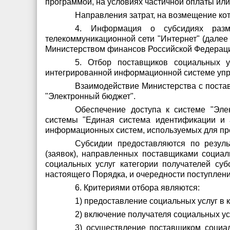
программой, на условиях частичной оплаты или
Направления затрат, на возмещение ко
4. Информация о субсидиях разм
телекоммуникационной сети "Интернет" (далее 
Министерством финансов Российской Федерации
5. Отбор поставщиков социальных у
интегрированной информационной системе упр
Взаимодействие Министерства с поста
"Электронный бюджет".
Обеспечение доступа к системе "Эл
системы "Единая система идентификации и 
информационных систем, используемых для пре
Субсидии предоставляются по резул
(заявок), направленных поставщиками социаль
социальных услуг категории получателей су
настоящего Порядка, и очередности поступлени
6. Критериями отбора являются:
1) предоставление социальных услуг в 
2) включение получателя социальных ус
3) осуществление поставщиком социал