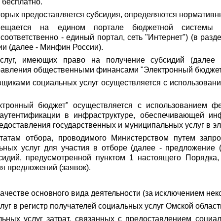
 бесплатно.
торых предоставляется субсидия, определяются норматив
ещается на едином портале бюджетной системы 
соответственно - единый портал, сеть "Интернет") (в разд
 (далее - Минфин России).
слуг, имеющих право на получение субсидий (далее -
авления общественными финансами "Электронный бюджет" 
вщиками социальных услуг осуществляется с использовани
ектронный бюджет" осуществляется с использованием ф
аутентификации в инфраструктуре, обеспечивающей инф
доставления государственных и муниципальных услуг в э
ьтатам отбора, проводимого Министерством путем запр
ных услуг для участия в отборе (далее - предложение (
бсидий, предусмотренной пунктом 1 настоящего Порядка,
я предложений (заявок).
качестве основного вида деятельности (за исключением нек
луг в регистр получателей социальных услуг Омской област
ьных услуг затрат, связанных с предоставлением социа