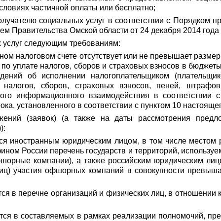
словиях частичной оплаты или бесплатно;
олучателю социальных услуг в соответствии с Порядком 
м Правительства Омской области от 24 декабря 2014 года 
х услуг следующим требованиям:
ином налоговом счете отсутствует или не превышает размер
 по уплате налогов, сборов и страховых взносов в бюдже
ений об исполнении налогоплательщиком (плательщик
 налогов, сборов, страховых взносов, пеней, штрафо
ого информационного взаимодействия в соответствии с 
рока, установленного в соответствии с пунктом 10 настояще
жений (заявок) (а также на даты рассмотрения предл
):
ся иностранным юридическим лицом, в том числе местом р
ном России перечень государств и территорий, использу
шорные компании), а также российским юридическим лицо
 лиц) участия офшорных компаний в совокупности превыша
ся в перечне организаций и физических лиц, в отношении 
тся в составляемых в рамках реализации полномочий, пр