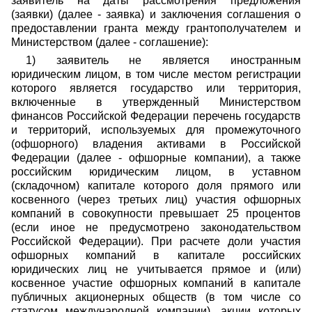
заявитель на даты рассмотрения предложения
(заявки) (далее - заявка) и заключения соглашения о
предоставлении гранта между грантополучателем и
Министерством (далее - соглашение):
1) заявитель не является иностранным
юридическим лицом, в том числе местом регистрации
которого является государство или территория,
включенные в утвержденный Министерством
финансов Российской Федерации перечень государств
и территорий, используемых для промежуточного
(офшорного) владения активами в Российской
Федерации (далее - офшорные компании), а также
российским юридическим лицом, в уставном
(складочном) капитале которого доля прямого или
косвенного (через третьих лиц) участия офшорных
компаний в совокупности превышает 25 процентов
(если иное не предусмотрено законодательством
Российской Федерации). При расчете доли участия
офшорных компаний в капитале российских
юридических лиц не учитывается прямое и (или)
косвенное участие офшорных компаний в капитале
публичных акционерных обществ (в том числе со
статусом международной компании), акции которых