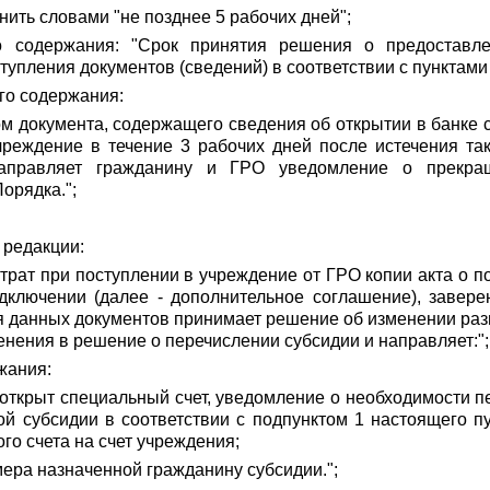
нить словами "не позднее 5 рабочих дней";
 содержания: "Срок принятия решения о предоставлен
тупления документов (сведений) в соответствии с пунктами 
го содержания:
м документа, содержащего сведения об открытии в банке с
чреждение в течение 3 рабочих дней после истечения т
направляет гражданину и ГРО уведомление о прекращ
орядка.";
 редакции:
трат при поступлении в учреждение от ГРО копии акта о п
дключении (далее - дополнительное соглашение), завер
ия данных документов принимает решение об изменении раз
енения в решение о перечислении субсидии и направляет:";
жания:
а открыт специальный счет, уведомление о необходимости п
ой субсидии в соответствии с подпунктом 1 настоящего п
го счета на счет учреждения;
ера назначенной гражданину субсидии.";