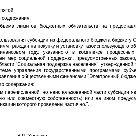
апятой;
о содержания:
 объема лимитов бюджетных обязательств на предостав
спользования субсидии из федерального бюджета бюджету 
иям граждан на покупку и установку газоиспользующего о
инансовом году, указанного в комплексе процессны
дан мер социальной поддержки, предусмотренных законо
бласти "Социальная поддержка населения", утвержденной
стеме управления государственными программами субъе
равления общественными финансами "Электронный бюджет
го содержания:
м перечисленной, но неиспользованной части субсидии я
ую или совместную собственность) или на ином предус
икации которого проведены частично.".
П. Хоценко