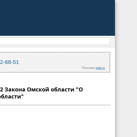
02-68-51
Реклама
jurik.ru
22 Закона Омской области "О
области"